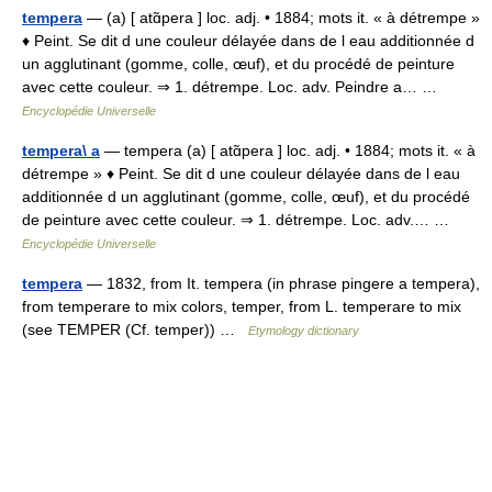
tempera
— (a) [ atɑ̃pera ] loc. adj. • 1884; mots it. « à détrempe »
♦ Peint. Se dit d une couleur délayée dans de l eau additionnée d
un agglutinant (gomme, colle, œuf), et du procédé de peinture
avec cette couleur. ⇒ 1. détrempe. Loc. adv. Peindre a… …
Encyclopédie Universelle
tempera\ a
— tempera (a) [ atɑ̃pera ] loc. adj. • 1884; mots it. « à
détrempe » ♦ Peint. Se dit d une couleur délayée dans de l eau
additionnée d un agglutinant (gomme, colle, œuf), et du procédé
de peinture avec cette couleur. ⇒ 1. détrempe. Loc. adv.… …
Encyclopédie Universelle
tempera
— 1832, from It. tempera (in phrase pingere a tempera),
from temperare to mix colors, temper, from L. temperare to mix
(see TEMPER (Cf. temper)) …
Etymology dictionary