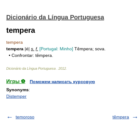
Dicionário da Língua Portuguesa
tempera
tempera
tempera
|é|
s.
f.
[Portugal: Minho]
Têmpera; sova.
• Confrontar: têmpera.
Dicionário da Língua Portuguesa
.
2012
.
Игры ⚽
Поможем написать курсовую
Synonyms
:
Distemper
temoroso
têmpera