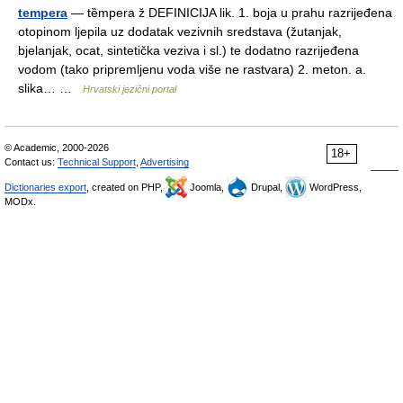
tempera
— tȅmpera ž DEFINICIJA lik. 1. boja u prahu razrijeđena
otopinom ljepila uz dodatak vezivnih sredstava (žutanjak,
bjelanjak, ocat, sintetička veziva i sl.) te dodatno razrijeđena
vodom (tako pripremljenu voda više ne rastvara) 2. meton. a.
slika… …
Hrvatski jezični portal
© Academic, 2000-2026
18+
Contact us:
Technical Support
,
Advertising
Dictionaries export
, created on PHP,
Joomla,
Drupal,
WordPress,
MODx.