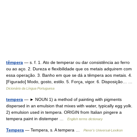
têmpera
— s. f. 1. Ato de temperar ou dar consistência ao ferro
ou ao aço. 2. Dureza e flexibilidade que os metais adquirem com
essa operação. 3. Banho em que se dá a têmpera aos metais. 4.
[Figurado] Modo, gosto, estilo. 5. Força, vigor. 6. Disposição… …
Dicionário da Língua Portuguesa
tempera
— ► NOUN 1) a method of painting with pigments
dispersed in an emulsion that mixes with water, typically egg yolk.
2) emulsion used in tempera. ORIGIN from Italian pingere a
tempera paint in distemper …
English terms dictionary
Tempera
— Tempera, s. A tempera …
Pierer's Universal-Lexikon